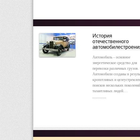
История
отечественного
автомобилестроени
Автомобиль – основное
энергетическое средство для
перевозки различных грузов.
Автомобили созданы в резуль
кропотливых и целеустремле
поисков нескольких поколени
талантливых людей.…