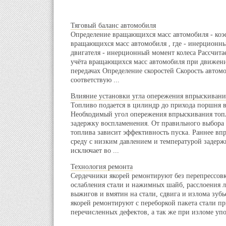
Тяговый баланс автомобиля
Определение вращающихся масс автомобиля - коэ
вращающихся масс автомобиля , где - инерционн
двигателя - инерционный момент колеса Рассчит
учёта вращающихся масс автомобиля при движени
передачах Определение скоростей Скорость автом
соответствую ...
Влияние установки угла опережения впрыскивания
Топливо подается в цилиндр до прихода поршня 
Необходимый угол опережения впрыскивания топ
задержку воспламенения. От правильного выбора
топлива зависит эффективность пуска. Раннее вп
среду с низким давлением и температурой задерж
исключает во ...
Технология ремонта
Сердечники якорей ремонтируют без перепрессовк
ослабления стали и нажимных шайб, расслоения 
выжигов и вмятин на стали, сдвига и излома зуб
якорей ремонтируют с переборкой пакета стали п
перечисленных дефектов, а так же при изломе упор