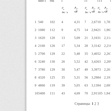
мин-1
Нм
I
I I
I I I
1
540
102
4
4,31
7
2,67
10
1,78
2
1080
112
9
4,75
14
2,94
21
1,96
3
1620
120
13
5,09
21
3,16
31
2,11
4
2160
126
17
5,34
28
3,31
42
2,21
5
2700
129
22
5,48
35
3,40
52
2,26
6
3240
130
26
5,52
42
3,42
63
2,28
7
3780
129
30
5,47
49
3,39
73
2,26
8
4320
125
35
5,31
56
3,29
84
2,19
9
4860
119
39
5,05
63
3,13
94
2,09
10
5400
111
43
4,69
70
2,91
105
1,94
Страницы:
1
2
3