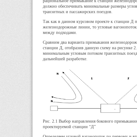
рациональное примыкание к станции железнодо
должно обеспечивать минимальные размеры угло
транзитных и пассажирских поездов.
Так как в данном курсовом проекте к станции Д
железнодорожные линии, то угловые вагонопото
между подходами.
Сравним два варианта примыкания железнодоро
станции Д, отобразив данную схему на рисунке 2.
минимальным угловым потоком транзитных поез
дальнейшей разработке.
Рис. 2.1 Выбор направления бокового примыкания
проектируемой станции “Д”
Определяем угловой вагонопоток по первому и в