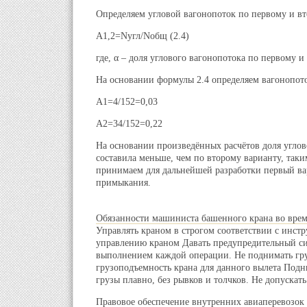
Определяем угловой вагонопоток по первому и вт
Α1,2=Nугл/Nобщ (2.4)
где, α – доля углового вагонопотока по первому и
На основании формулы 2.4 определяем вагонопото
Α1=4/152=0,03
Α2=34/152=0,22
На основании произведённых расчётов доля углов
составила меньше, чем по второму варианту, таки
принимаем для дальнейшей разработки первый ва
примыкания.
Обязанности машиниста башенного крана во врем
Управлять краном в строгом соответствии с инст
управлению краном Давать предупредительный си
выполнением каждой операции. Не поднимать г
грузоподъемность крана для данного вылета Подн
грузы плавно, без рывков и толчков. Не допускать 
Правовое обеспечение внутренних авиаперевозок 