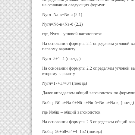
на основании следующих формул:
Nугл=Nа-в+Nв-а (2.1)
Nугл=Nб-в+Nв-б (2.2)
где, Nугл – угловой вагонопоток.
На основании формулы 2.1 определяем угловой в
первому варианту:
Nугл=3+1=4 (поезда)
На основании формулы 2.2 определяем угловой в
второму варианту:
Nугл=17+17=34 (поезда)
Далее определяем общий вагонопоток по формуле
Nобщ=Nб-а+Nа-б+Nб-в+Nв-б+Nв-а+Nа-в; (поезд) 
где Nобщ – общий вагонопоток.
На основании формулы 2.3 определяем общий ваг
Nобщ=56+58+34+4=152 (поезда)