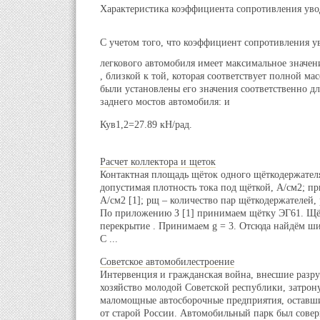
Характеристика коэффициента сопротивления уво
С учетом того, что коэффициент сопротивления 
легкового автомобиля имеет максимальное значен
, близкой к той, которая соответствует полной ма
были установлены его значения соответственно дл
заднего мостов автомобиля: и
Кув1,2=27.89 кН/рад.
Расчет коллектора и щеток
Контактная площадь щёток одного щёткодержателя
допустимая плотность тока под щёткой, А/см2; п
А/см2 [1]; pщ – количество пар щёткодержателей, 
По приложению З [1] принимаем щётку ЭГ61. Щё
перекрытие . Принимаем g = 3. Отсюда найдём ши
С ...
Советское автомобилестроение
Интервенция и гражданская война, внесшие разру
хозяйство молодой Советской республики, затрону
маломощные автосборочные предприятия, оставши
от старой России. Автомобильный парк был сове