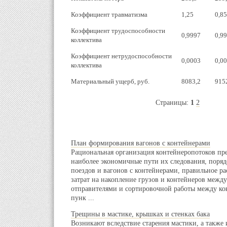
Коэффициент травматизма
1,25
0,85
Коэффициент трудоспособности
0,9997
0,9
коллектива
Коэффициент нетрудоспособности
0,0003
0,0
коллектива
Материальный ущерб, руб.
8083,2
915
Страницы:
1
2
План формирования вагонов с контейнерами
Рациональная организация контейнеропотоков пр
наиболее экономичные пути их следования, поря
поездов и вагонов с контейнерами, правильное р
затрат на накопление грузов и контейнеров между
отправителями и сортировочной работы между к
пунк ...
Трещины в мастике, крышках и стенках бака
Возникают вследствие старения мастики, а также 