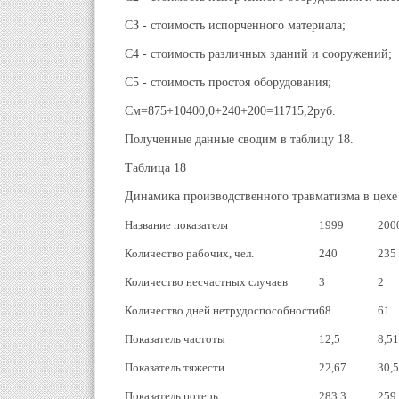
СЗ - стоимость испорченного материала;
С4 - стоимость различных зданий и сооружений;
С5 - стоимость простоя оборудования;
См=875+10400,0+240+200=11715,2руб.
Полученные данные сводим в таблицу 18.
Таблица 18
Динамика производственного травматизма в цехе
Название показателя
1999
200
Количество рабочих, чел.
240
235
Количество несчастных случаев
3
2
Количество дней нетрудоспособности
68
61
Показатель частоты
12,5
8,51
Показатель тяжести
22,67
30,5
Показатель потерь
283,3
259