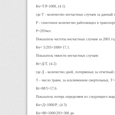
Кч=Т/Р-1000, (4.1)
где Т - количество несчастных случаев за данный 
Р - списочное количество работающих в транспор
Р=293чел.
Показатель частоты несчастных случаев за 2001 го
Кч= 5/293×1000=17,1.
Показатель тяжести несчастных случаев:
Кт=Д/Т, (4.2)
где Д - количество дней, потерянных за отчетный 
Т - число травм, за исключением смертельных, Т=
Кт=88/5=17,6.
Показатель потерь определяем из следующего выр
Кп=Д×1000/Р; (4.3)
Кп=88×1000/293=300 дн.