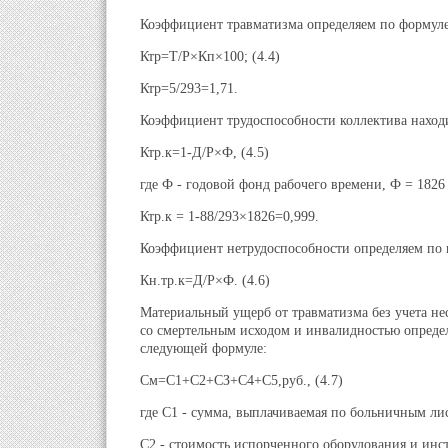
Коэффициент травматизма определяем по формуле
Ктр=Т/Р×Кп×100; (4.4)
Ктр=5/293=1,71.
Коэффициент трудоспособности коллектива наход
Ктр.к=1-Д/Р×Ф, (4.5)
где Ф - годовой фонд рабочего времени, Ф = 1826 
Ктр.к = 1-88/293×1826=0,999.
Коэффициент нетрудоспособности определяем по
Кн.тр.к=Д/Р×Ф. (4.6)
Материальный ущерб от травматизма без учета не
со смертельным исходом и инвалидностью опреде
следующей формуле:
См=С1+С2+СЗ+С4+С5,руб., (4.7)
где С1 - сумма, выплачиваемая по больничным ли
С2 - стоимость испорченного оборудования и инс