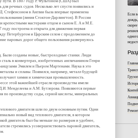
у пути. В 1807 году Р. Фультоном (США) был
 для речных судов. Несколько лет спустя появились и
 Д. Стефенсоном в Англии была впервые применена
Если в
 пользования (линия Стоктон-Дарлингтон). В России
дождь,
и крепостными мастерами отцом и сыном Е. А и М.Е.
скорее
7 году построена и открыта для движения первая
решили
ежду Петербургом и Царским селом с продолжением до
одного
ение паровых дорог общего пользования развернулось
недост
Раз
д. Были созданы новые, быстроходные станки. Люди
 сталь в конвертерах, изобретенных англичанином Генри
Главн
ранцузами Эмилем и Пьером Мартенами. Наука в это
Трансп
 металлы и сплавы. Появился, например, металл будущей
Грузо
 получают химия и химическая промышленность.
ессе этой важнейшей отрасли производства имели
Истори
.И. Менделеева и А.М. Бутлерова. Появляются первые
Контей
я по производству соды, серной кислоты, минеральных
Авиац
Подвес
теплового двигателя шли по двум основным путям. Одни
Ремонт
пиально новый вид теплового двигателя, в котором
акой двигатель был бы меньше по размерам и удобнее,
татели стремились усовершенствовать паровой двигатель,
ым.