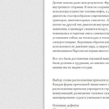
Долгие поиски дали свои результаты. Фр
внутреннего сгорания. В нем он сохран
использовал в качестве топлива нефть, 
двигатель стал прообразом современных
тракторах, винтомоторных самолетах. А
патент на другой тип двигателя внутрен
зажигания, в цилиндре сжимался воздух,
повышалась и горючая смесь самовоспламе
установлен сейчас на теплоходах и теп
электростанциях. Коренным образом изм
использовать не давление пара, а скорос
англичанином Парсонсом первая многост
Все это были достижения огромной важн
были долгими и трудными, но именно он
какими мы их видим сегодня.
Выбор схемы расположения причалов в 
Каждая форма причальной линии имеет с
расположении причалов упрощается стр
коммуникаций, размещение тыловых скла
маневрирование судов и уменьшает возмо
Основные дефекты