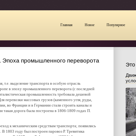
Главная
Новое
Популярное
X. Эпоха промышленного переворота
Это
Движ
усло
, т.е. выделение транспорта в особую отрасль
ропе в эпоху промышленного переворота (с последней
апиталистическая промышленность требовала дешевой
ля перевозки массовых грузов (каменного угля, руды,
лии, во Франции и в Германии стали строить каналы и
ии такая дорога была построена в 1806-1809 годах П.
реход к механическим средствам транспорта; появились
 В 1803 году был построен паровоз Р. Тревитика