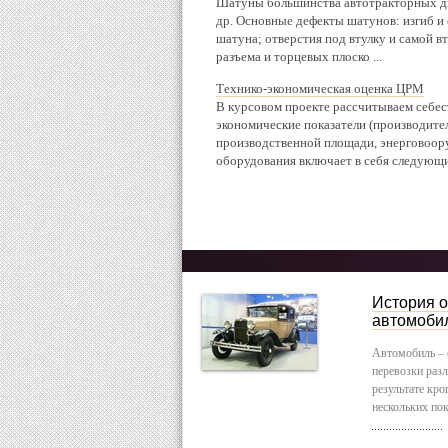
Шатуны большинства автотракторных дви
др. Основные дефекты шатунов: изгиб и
шатуна; отверстия под втулку и самой в
разъема и торцевых плоско ...
Технико-экономическая оценка ЦРМ
В курсовом проекте рассчитываем себес
экономические показатели (производите
производственной площади, энерговоору
оборудования включает в себя следующие
История о
автомоби
Автомобиль – 
перевозки раз
результате кр
нескольких по