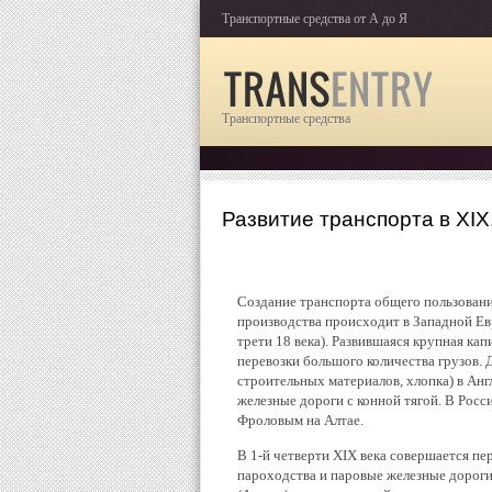
Транспортные средства от А до Я
Транспортные средства
Развитие транспорта в XI
Создание транспорта общего пользования
производства происходит в Западной Ев
трети 18 века). Развившаяся крупная к
перевозки большого количества грузов. Д
строительных материалов, хлопка) в Анг
железные дороги с конной тягой. В Росс
Фроловым на Алтае.
В 1-й четверти XIX века совершается пе
пароходства и паровые железные дороги.