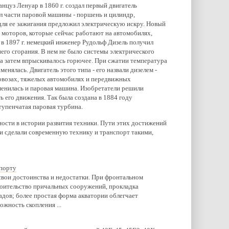
анцуз Ленуар в 1860 г. создал первый двигатель
ил части паровой машины - поршень и цилиндр,
а для ее зажигания предложил электрическую искру. Новый
 моторов, которые сейчас работают на автомобилях,
 в 1897 г. немецкий инженер Рудольф Дизель получил
него сгорания. В нем не было системы электрического
 а затем впрыскивалось горючее. При сжатии температура
нялась. Двигатель этого типа - его назвали дизелем -
ловозах, тяжелых автомобилях и передвижных
енилась и паровая машина. Изобретатели решили
ть его движения. Так была создана в 1884 году
упенчатая паровая турбина.
ости в истории развития техники. Пути этих достижений
и сделали современную технику и транспорт такими,
порту
вои достоинства и недостатки. При фронтальном
оительство причальных сооружений, прокладка
дов; более простая форма акватории облегчает
жность скопления ...