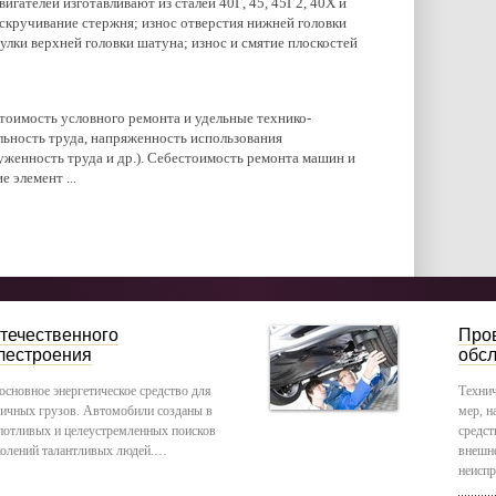
гателей изготавливают из сталей 40Г, 45, 45Г2, 40Х и
 скручивание стержня; износ отверстия нижней головки
тулки верхней головки шатуна; износ и смятие плоскостей
тоимость условного ремонта и удельные технико-
льность труда, напряженность использования
женность труда и др.). Себестоимость ремонта машин и
 элемент ...
течественного
Пров
лестроения
обс
основное энергетическое средство для
Технич
личных грузов. Автомобили созданы в
мер, н
опотливых и целеустремленных поисков
средст
колений талантливых людей.…
внешне
неисп