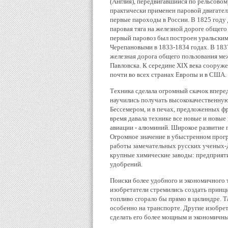
(Англия), передвигавшийся по рельсовом
практически применен паровой двигатель
первые пароходы в России. В 1825 году
паровая тяга на железной дороге общего
первый паровоз был построен уральским
Черепановыми в 1833-1834 годах. В 183
железная дорога общего пользования м
Павловска. К середине XIX века сооруж
почти во всех странах Европы и в США.
Техника сделала огромный скачок впере
научились получать высококачественную
Бессемером, и в печах, предложенных ф
время давала технике все новые и новые
авиации - алюминий. Широкое развитие
Огромное значение в убыстренном прогр
работы замечательных русских ученых-Д
крупные химические заводы: предприяти
удобрений.
Поиски более удобного и экономичного 
изобретатели стремились создать принци
топливо сгорало бы прямо в цилиндре. Т
особенно на транспорте. Другие изобре
сделать его более мощным и экономичн