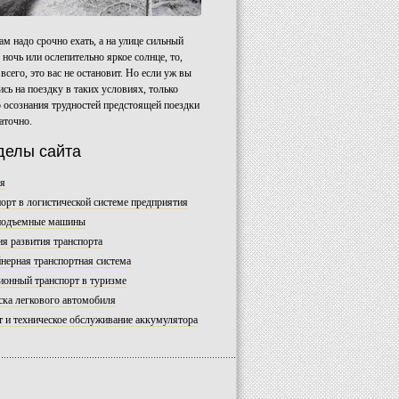
ам надо срочно ехать, а на улице сильный
 ночь или ослепительно яркое солнце, то,
 всего, это вас не остановит. Но если уж вы
сь на поездку в таких условиях, только
 осознания трудностей предстоящей поездки
аточно.
делы сайта
ая
орт в логистической системе предприятия
подъемные машины
я развития транспорта
нерная транспортная система
ионный транспорт в туризме
ка легкового автомобиля
 и техническое обслуживание аккумулятора