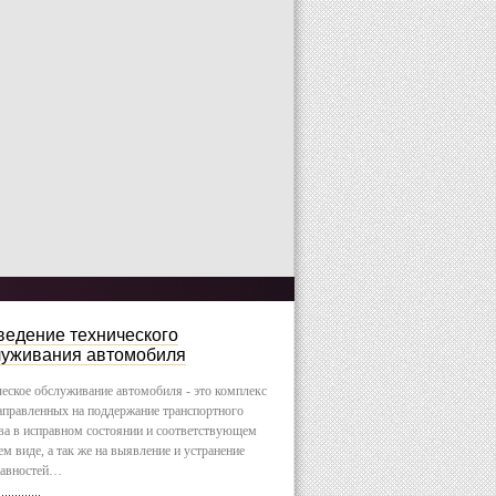
едение технического
луживания автомобиля
еское обслуживание автомобиля - это комплекс
аправленных на поддержание транспортного
ва в исправном состоянии и соответствующем
м виде, а так же на выявление и устранение
равностей…