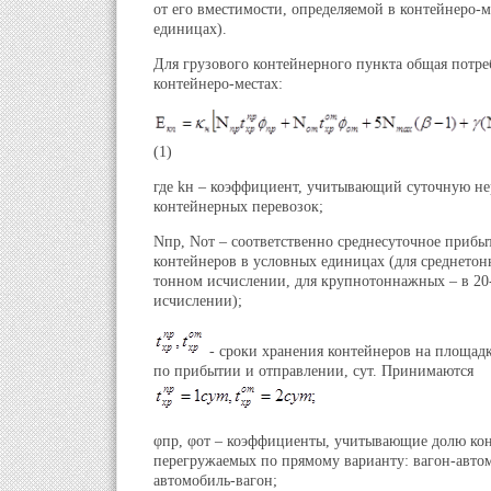
от его вместимости, определяемой в контейнеро-м
единицах).
Для грузового контейнерного пункта общая потре
контейнеро-местах:
(1)
где kн – коэффициент, учитывающий суточную н
контейнерных перевозок;
Nпр, Nот – соответственно среднесуточное прибы
контейнеров в условных единицах (для среднетон
тонном исчислении, для крупнотоннажных – в 2
исчислении);
- сроки хранения контейнеров на площадк
по прибытии и отправлении, сут. Принимаются
φпр, φот – коэффициенты, учитывающие долю кон
перегружаемых по прямому варианту: вагон-авто
автомобиль-вагон;