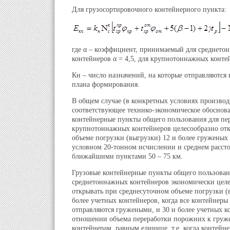
Для грузосортировочного контейнерного пункта:
где α – коэффициент, принимаемый для среднето
контейнеров α = 4,5, для крупнотоннажных контей
Кн – число назначений, на которые отправляются 
плана формирования.
В общем случае (в конкретных условиях производ
соответствующее технико-экономическое обоснова
контейнерные пункты общего пользования для пе
крупнотоннажных контейнеров целесообразно от
объеме погрузки (выгрузки) 12 и более груженых
условном 20-тонном исчислении и среднем расст
ближайшими пунктами 50 – 75 км.
Грузовые контейнерные пункты общего пользован
среднетоннажных контейнеров экономически цел
открывать при среднесуточном объеме погрузки (
более учетных контейнеров, когда все контейнер
отправляются гружеными, и 30 и более учетных к
отношении объема переработки порожних к гру
контейнерам, равным единице, т.е. когда контей