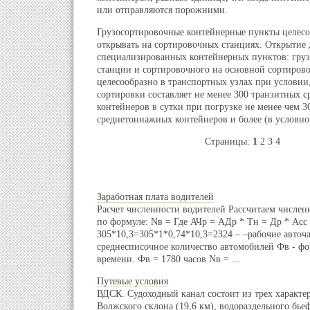
или отправляются порожними.
Грузосортировочные контейнерные пункты целес
открывать на сортировочных станциях. Открытие 
специализированных контейнерных пунктов: груз
станции и сортировочного на основной сортиров
целесообразно в транспортных узлах при условии
сортировки составляет не менее 300 транзитных 
контейнеров в сутки при погрузке не менее чем 3
среднетоннажных контейнеров и более (в условно
Страницы:
1
2
3
4
Заработная плата водителей
Расчет численности водителей Рассчитаем числен
по формуле: Nв = Где АЧр = АДр * Тн = Др * Асс 
305*10,3=305*1*0,74*10,3=2324 – –рабочие авточ
среднесписочное количество автомобилей Фв - фо
времени. Фв = 1780 часов Nв = ...
Путевые условия
ВДСК. Судоходный канал состоит из трех характе
Волжского склона (19,6 км), водораздельного бьеф