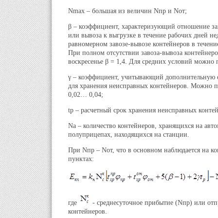
Nmax – большая из величин Nпр и Nот;
β – коэффициент, характеризующий отношение за
или вывоза к выгрузке в течение рабочих дней не
равномерном завозе-вывозе контейнеров в течение
При полном отсутствии завоза-вывоза контейнеро
воскресенье β = 1,4. Для средних условий можно 
γ – коэффициент, учитывающий дополнительную 
для хранения неисправных контейнеров. Можно п
0,02… 0,04;
tр – расчетный срок хранения неисправных контей
Nа – количество контейнеров, хранящихся на авт
полуприцепах, находящихся на станции.
При Nпр – Nот, что в основном наблюдается на к
пунктах:
где
- среднесуточное прибытие (Nпр) или отп
контейнеров.