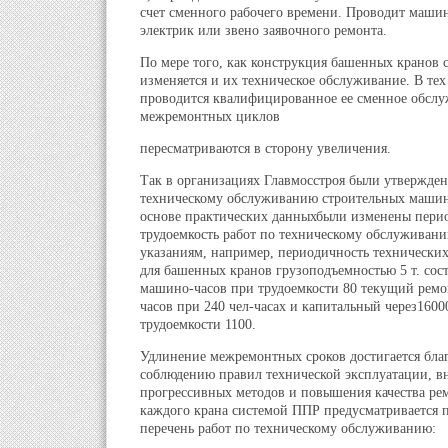
счет сменного рабочего времени. Проводит машин
электрик или звено заявочного ремонта.
По мере того, как конструкция башенных кранов 
изменяется и их техническое обслуживание. В тех
проводится квалифицированное ее сменное обсл
межремонтных циклов
пересматриваются в сторону увеличения.
Так в организациях Главмосстроя были утвержде
техническому обслуживанию строительных машин
основе практических данныхбыли изменены пери
трудоемкость работ по техническому обслуживан
указаниям, например, периодичность техническ
для башенных кранов грузоподъемностью 5 т. сост
машино-часов при трудоемкости 80 текущий ремо
часов при 240 чел-часах и капитальный через1600
трудоемкости 1100.
Удлинение межремонтных сроков достигается бла
соблюдению правил технической эксплуатации, в
прогрессивных методов и повышения качества ре
каждого крана системой ППР предусматривается
перечень работ по техническому обслуживанию: