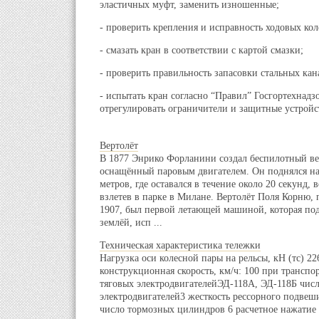
эластичных муфт, заменить изношенные;
- проверить крепления и исправность ходовых кол
- смазать кран в соответствии с картой смазки;
- проверить правильность запасовки стальных кан
- испытать кран согласно “Правил” Госгортехнадз
отрегулировать ограничители и защитные устрой
Вертолёт
В 1877 Энрико Форланини создал беспилотный ве
оснащённый паровым двигателем. Он поднялся на
метров, где оставался в течение около 20 секунд, 
взлетев в парке в Милане. Вертолёт Поля Корню,
1907, был первой летающей машиной, которая под
землёй, исп ...
Техническая характеристика тележки
Нагрузка оси колесной пары на рельсы, кН (тс) 22
конструкционная скорость, км/ч: 100 при транспо
тяговых электродвигателейЭД-118А, ЭД-118Б числ
электродвигателей3 жесткость рессорного подвеш
число тормозных цилиндров 6 расчетное нажатие