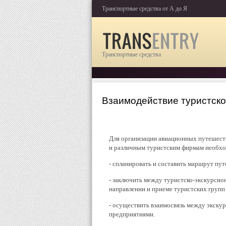
Транспортные средства от А до Я
Транспортные средства
Взаимодействие туристско
Для организации авиационных путешеств
и различным туристским фирмам необх
- спланировать и составить маршрут пу
- заключить между туристско-экскурсио
направлении и приеме туристских групп
- осуществить взаимосвязь между экск
предприятиями.