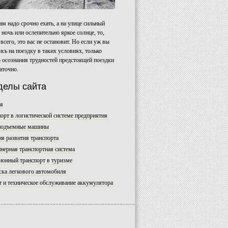
ам надо срочно ехать, а на улице сильный
 ночь или ослепительно яркое солнце, то,
 всего, это вас не остановит. Но если уж вы
сь на поездку в таких условиях, только
 осознания трудностей предстоящей поездки
аточно.
делы сайта
ая
орт в логистической системе предприятия
подъемные машины
я развития транспорта
нерная транспортная система
ионный транспорт в туризме
ка легкового автомобиля
 и техническое обслуживание аккумулятора