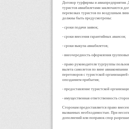
Договор турфирмы и авиапредприятия. 
туристов авиабилетами заключаются до
перевозках туристов по воздушным лин
должны быть предусмотрены:
- сроки подачи заявок;
- сроки внесения гарантийных авансов;
- сроки выкупа авиабилетов;
- внеочередность оформления групповых 
- право руководителя тургруппы пользов
вылета самолетов по вине авиакомпании
переговоров с туристской организацией 
опозданием прибытия;
- предоставление туристской организа
- имущественная ответственность сторон
Сторонам предоставляется право внесен
вызванных необходимостью. При несогла
дополнений или поправок спор разрешае