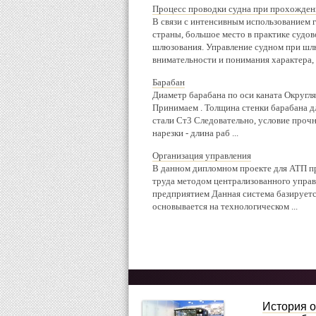
Процесс проводки судна при прохожден
В связи с интенсивным использованием
страны, большое место в практике судо
шлюзования. Управление судном при шлю
внимательности и понимания характера, .
Барабан
Диаметр барабана по оси каната Округля
Принимаем . Толщина стенки барабана дл
стали Ст3 Следовательно, условие прочн
нарезки - длина раб ...
Организация управления
В данном дипломном проекте для АТП п
труда методом централизованного управ
предприятием Данная система базируетс
основывается на технологическом ...
История о