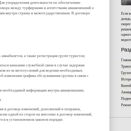
Для упорядочения деятельности по обеспечению
говора между турфирмами и агентствами авиакомпаний о
иям внутри страны и межгосударственным. В договоре
Если в
дождь,
скорее
решили
одного
недост
Раз
авиабилетов, а также регистрация групп туристов;
Главн
аться каналами служебной связи в случае задержки
Трансп
 или из-за метеоусловий для ведения необходимых
Грузо
об изменении графика обслуживания группы в связи с
Истори
Контей
ции необходимой информации внутри авиакомпании;
Авиац
Подвес
.
Ремонт
ия в договор изменений, дополнений и поправок,
сии одной из сторон на внесение в договор изменений,
тся в установленном законом порядке.