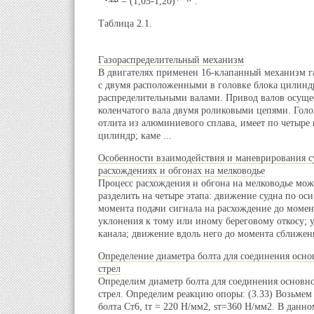
= (1,05-1,20)*
.
Таблица 2.1.
Газораспределительный механизм
В двигателях применен 16-клапанный механизм г
с двумя расположенными в головке блока цилинд
распределительными валами. Привод валов осущес
коленчатого вала двумя роликовыми цепями. Гол
отлита из алюминиевого сплава, имеет по четыре 
цилиндр; каме ...
Особенности взаимодействия и маневрирования с
расхождениях и обгонах на мелководье
Процесс расхождения и обгона на мелководье мо
разделить на четыре этапа: движение судна по оси
момента подачи сигнала на расхождение до момен
уклонения к тому или иному береговому откосу; 
канала; движение вдоль него до момента сближения
Определение диаметра болта для соединения осно
стрел
Определим диаметр болта для соединения основн
стрел. Определим реакцию опоры: (3.33) Возьмем
болта Ст6, tт = 220 Н/мм2, sт=З60 Н/мм2. В данно