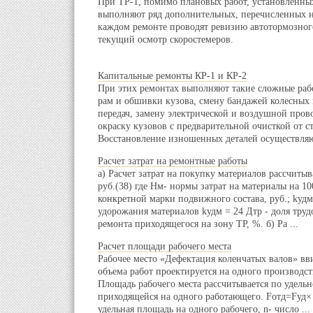
При ТР-1, помимо плановых работ, установленны
выполняют ряд дополнительных, перечисленных н
каждом ремонте проводят ревизию автотормозног
текущий осмотр скоростемеров.
Капитальные ремонты КР-1 и КР-2
При этих ремонтах выполняют такие сложные раб
рам и обшивки кузова, смену бандажей колесных 
передач, замену электрической и воздушной пров
окраску кузовов с предварительной очисткой от с
Восстановление изношенных деталей осуществляют
Расчет затрат на ремонтные работы
а) Расчет затрат на покупку материалов рассчиты
руб.(38) где Нм- нормы затрат на материалы на 10
конкретной марки подвижного состава, руб.; kуд
удорожания материалов kудм = 24 Дтр - доля тру
ремонта приходящегося на зону ТР, %. б) Ра ...
Расчет площади рабочего места
Рабочее место «Дефектация коленчатых валов» в
объема работ проектируется на одного производст
Площадь рабочего места рассчитывается по удель
приходящейся на одного работающего. Fотд=Fуд× n
удельная площадь на одного рабочего, n- число ...